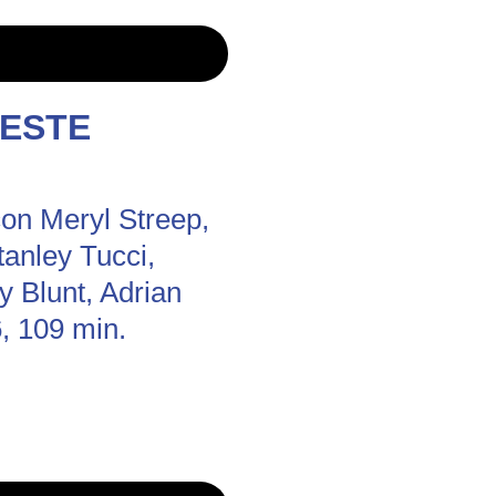
VESTE
con Meryl Streep,
anley Tucci,
 Blunt, Adrian
, 109 min.