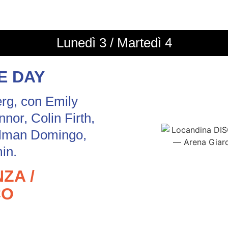
Lunedì 3 / Martedì 4
E DAY
erg, con Emily
nor, Colin Firth,
lman Domingo,
in.
ZA /
CO