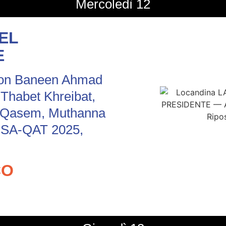
Mercoledì 12
EL
E
con Baneen Ahmad
Thabet Khreibat,
 Qasem, Muthanna
USA-QAT 2025,
CO