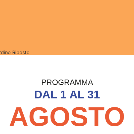
dino Riposto — Cinema
PROGRAMMA
DAL 1 AL 31
AGOSTO