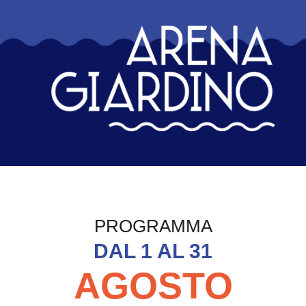
Arena Giardino Ripos
PROGRAMMA
DAL 1 AL 31
AGOSTO