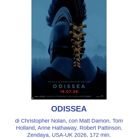
ODISSEA
di Christopher Nolan, con Matt Damon, Tom
Holland, Anne Hathaway, Robert Pattinson,
Zendaya, USA-UK 2026, 172 min.