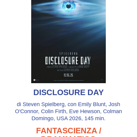
DISCLOSURE DAY
di Steven Spielberg, con Emily Blunt, Josh
O'Connor, Colin Firth, Eve Hewson, Colman
Domingo, USA 2026, 145 min.
FANTASCIENZA /