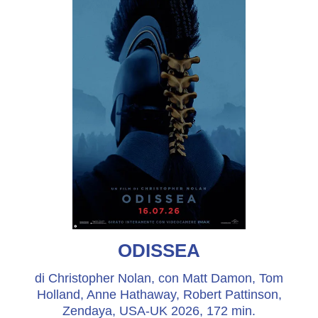
ODISSEA
di Christopher Nolan, con Matt Damon, Tom
Holland, Anne Hathaway, Robert Pattinson,
Zendaya, USA-UK 2026, 172 min.