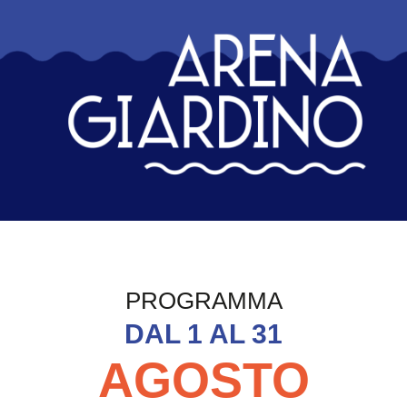
Arena Giardino Ripos
PROGRAMMA
DAL 1 AL 31
AGOSTO