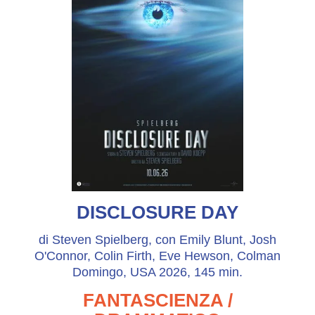
DISCLOSURE DAY
di Steven Spielberg, con Emily Blunt, Josh
O'Connor, Colin Firth, Eve Hewson, Colman
Domingo, USA 2026, 145 min.
FANTASCIENZA /