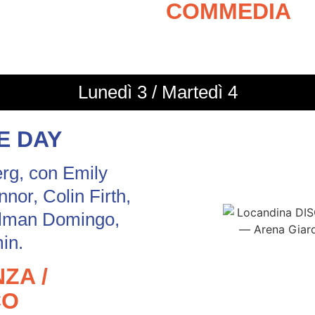
COMMEDIA
Lunedì 3 / Martedì 4
E DAY
erg, con Emily
nor, Colin Firth,
lman Domingo,
in.
ZA /
CO