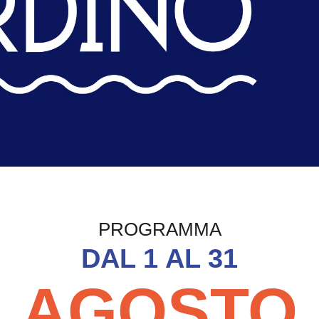
dino Riposto — Cinema
PROGRAMMA
DAL 1 AL 31
AGOSTO