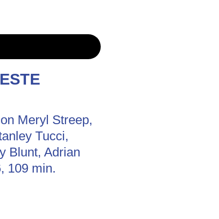
VESTE
con Meryl Streep,
anley Tucci,
 Blunt, Adrian
, 109 min.