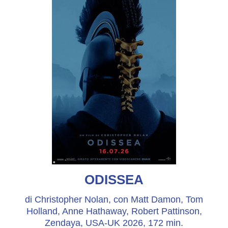
ODISSEA
di Christopher Nolan, con Matt Damon, Tom
Holland, Anne Hathaway, Robert Pattinson,
Zendaya, USA-UK 2026, 172 min.