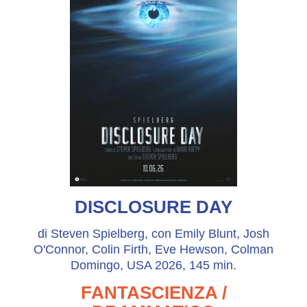
DISCLOSURE DAY
di Steven Spielberg, con Emily Blunt, Josh
O'Connor, Colin Firth, Eve Hewson, Colman
Domingo, USA 2026, 145 min.
FANTASCIENZA /