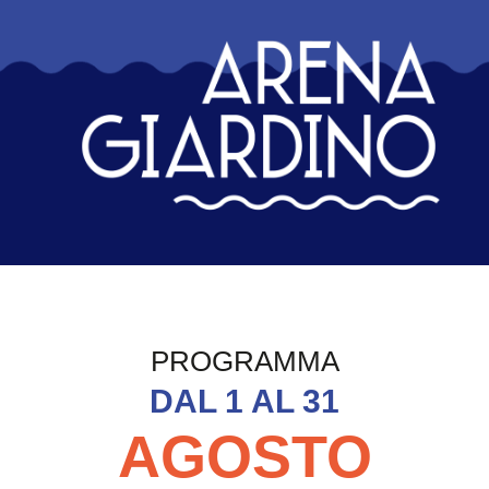
Arena Giardino Ripos
PROGRAMMA
DAL 1 AL 31
AGOSTO